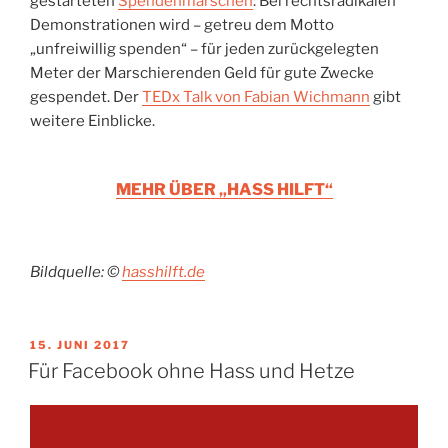
gestarteten
Spendenmärschen
: Bei rechtsradikalen
Demonstrationen wird – getreu dem Motto
„unfreiwillig spenden“ – für jeden zurückgelegten
Meter der Marschierenden Geld für gute Zwecke
gespendet. Der
TEDx Talk von Fabian Wichmann
gibt
weitere Einblicke.
MEHR ÜBER „HASS HILFT“
Bildquelle: ©
hasshilft.de
VERÖFFENTLICHT
15. JUNI 2017
AM
Für Facebook ohne Hass und Hetze