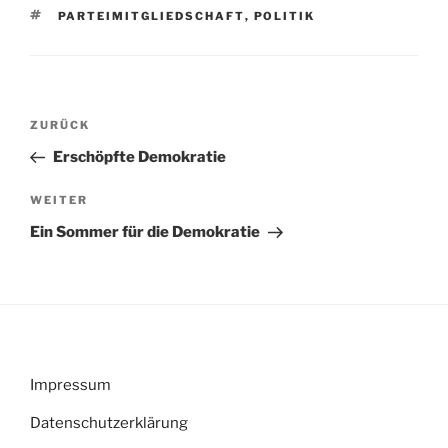
SCHLAGWÖRTER
PARTEIMITGLIEDSCHAFT
,
POLITIK
Beitragsnavigation
Vorheriger
ZURÜCK
Beitrag
Erschöpfte Demokratie
Nächster
WEITER
Beitrag
Ein Sommer für die Demokratie
Impressum
Datenschutzerklärung